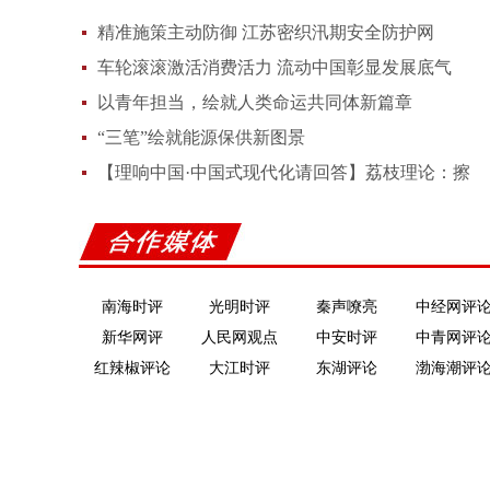
精准施策主动防御 江苏密织汛期安全防护网
车轮滚滚激活消费活力 流动中国彰显发展底气
以青年担当，绘就人类命运共同体新篇章
“三笔”绘就能源保供新图景
【理响中国·中国式现代化请回答】荔枝理论：擦
亮“鲜明标识”，中国与世界“双向奔赴”
南海时评
光明时评
秦声嘹亮
中经网评
新华网评
人民网观点
中安时评
中青网评
红辣椒评论
大江时评
东湖评论
渤海潮评