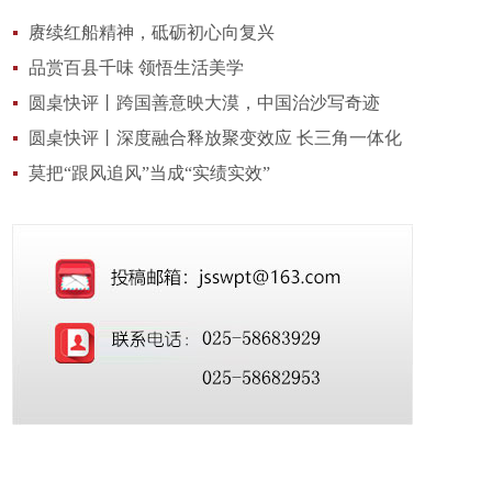
赓续红船精神，砥砺初心向复兴
品赏百县千味 领悟生活美学
圆桌快评丨跨国善意映大漠，中国治沙写奇迹
圆桌快评丨深度融合释放聚变效应 长三角一体化
铸强发展引擎
莫把“跟风追风”当成“实绩实效”