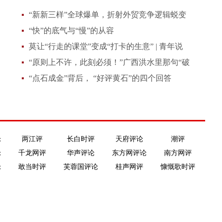
“新新三样”全球爆单，折射外贸竞争逻辑蜕变
“快”的底气与“慢”的从容
莫让“行走的课堂”变成“打卡的生意” | 青年说
“原则上不许，此刻必须！”广西洪水里那句“破
例”为何刷屏？
“点石成金”背后， “好评黄石”的四个回答
论
两江评
长白时评
天府评论
潮评
论
千龙网评
华声评论
东方网评论
南方网评
论
敢当时评
芙蓉国评论
桂声网评
慷慨歌时评