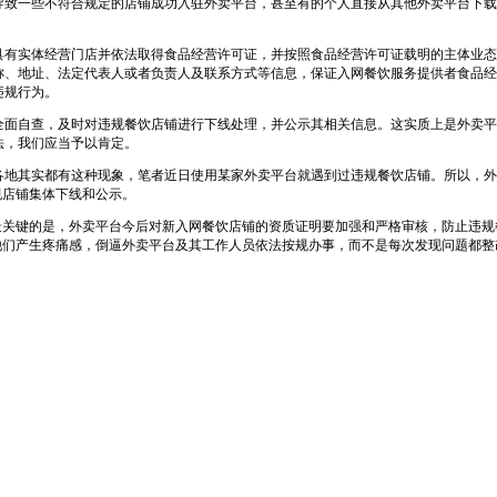
导致一些不符合规定的店铺成功入驻外卖平台，甚至有的个人直接从其他外卖平台下载
实体经营门店并依法取得食品经营许可证，并按照食品经营许可证载明的主体业态
称、地址、法定代表人或者负责人及联系方式等信息，保证入网餐饮服务提供者食品经
违规行为。
自查，及时对违规餐饮店铺进行下线处理，并公示其相关信息。这实质上是外卖平
法，我们应当予以肯定。
其实都有这种现象，笔者近日使用某家外卖平台就遇到过违规餐饮店铺。所以，外
规店铺集体下线和公示。
关键的是，外卖平台今后对新入网餐饮店铺的资质证明要加强和严格审核，防止违规
他们产生疼痛感，倒逼外卖平台及其工作人员依法按规办事，而不是每次发现问题都整