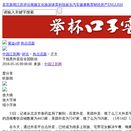
首页
新闻
江苏
评论
视频
文化
旅游
体育
科技
娱乐
汽车
健康
教育
财经
房产
ENGLISH
紫金e评
热点话题
中国江苏网
>
评论
>
热点话题
> 正文
下线黑外卖应全国联动
2018-05-16 09:08:00
来源：
中国江苏网
1
爱分享
听新闻
放大镜
放大字体
缩小字体
13日，记者从北京市食药监局了解到，百度外卖、美团外卖、饿了么三大外卖平
的违规餐饮店铺数量为4413家，美团外卖为7247家，饿了么为7926家。（5月14日
在今天，通过外卖平台点外卖，已经成为很多上班族、宅男宅女解决午餐、晚餐的