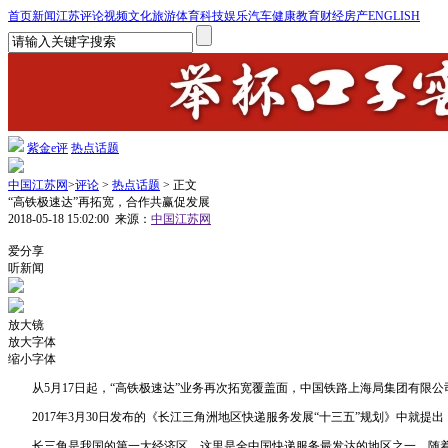
首页
新闻
江苏
评论
视频
文化
旅游
体育
科技
娱乐
汽车
健康
教育
财经
房产
ENGLISH
紫金e评
热点话题
中国江苏网
>
评论
>
热点话题
> 正文
“高铁极速达”再拓宽，合作共赢促发展
2018-05-18 15:02:00
来源：
中国江苏网
1
爱分享
听新闻
放大镜
放大字体
缩小字体
从5月17日起，“高铁极速达”业务再次拓宽覆盖面，中国铁路上海局集团有限公司
2017年3月30日发布的《长江三角洲地区快递服务发展“十三五”规划》中就提
长三角是我国的第一大经济区，这里是全中国快递服务最发达的地区之一，随着快