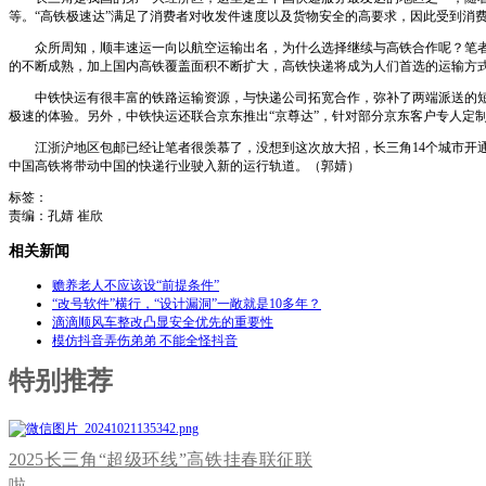
等。“高铁极速达”满足了消费者对收发件速度以及货物安全的高要求，因此受到消
众所周知，顺丰速运一向以航空运输出名，为什么选择继续与高铁合作呢？笔者认
的不断成熟，加上国内高铁覆盖面积不断扩大，高铁快递将成为人们首选的运输方
中铁快运有很丰富的铁路运输资源，与快递公司拓宽合作，弥补了两端派送的短板
极速的体验。另外，中铁快运还联合京东推出“京尊达”，针对部分京东客户专人定
江浙沪地区包邮已经让笔者很羡慕了，没想到这次放大招，长三角14个城市开通
中国高铁将带动中国的快递行业驶入新的运行轨道。（郭婧）
标签：
责编：孔婧 崔欣
相关新闻
赡养老人不应该设“前提条件”
“改号软件”横行，“设计漏洞”一敞就是10多年？
滴滴顺风车整改凸显安全优先的重要性
模仿抖音弄伤弟弟 不能全怪抖音
特别推荐
2025长三角“超级环线”高铁挂春联征联
啦