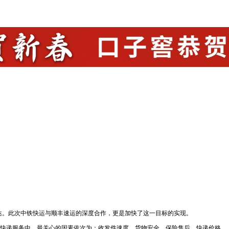
时送达。此次中铁快运与顺丰速运的深度合作，更是加快了这一目标的实现。
快递服务中，最关心的因素依次为：收发件速度、货物安全、保险售后、快递价格