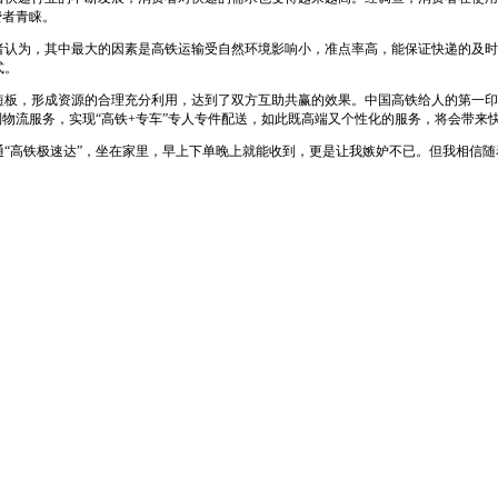
费者青睐。
为，其中最大的因素是高铁运输受自然环境影响小，准点率高，能保证快递的及时
式。
，形成资源的合理充分利用，达到了双方互助共赢的效果。中国高铁给人的第一印象
制物流服务，实现“高铁+专车”专人专件配送，如此既高端又个性化的服务，将会带来
“高铁极速达”，坐在家里，早上下单晚上就能收到，更是让我嫉妒不已。但我相信随