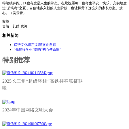
得继续奔跑，张弛有度是人生的常态。在此祝愿每一位考生平安、快乐、充实地度
过“后高考”之夏，自信地步入新的人生阶段，也让操劳了这么久的家长欣慰、放
心。（吴云青）
标签：
责编：孔婧 袁涛
相关新闻
保护文化遗产 彰显文化自信
“先转移学生”唱响“初心使命歌”
特别推荐
2025长三角“超级环线”高铁挂春联征联
啦
2024年中国网络文明大会