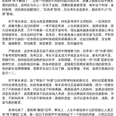
的那样“终于解脱了”，总有一些预想不到的问题浮现出来。就像上面那位知乎网友
遇到的情况，说明应当补上一堂关于金钱、消费的家庭教育课。每年这个时候，各
种新闻、消息都在提醒我们，“后高考”阶段，无论考生还是家长，都还有不少“功
课”要做。
对于考生来说，首先当然是调整情绪，特别是考得不太理想的，一定得想开
些，就像无数人说过的那样，一考不能定终身，人生的路还很长，选择还很多，前
方还有很多风景，万不可揪着一次失意不放等等。现在越来越多的家长很留心考生
的情绪变化，但光这样还不够。高考后，考生难免身心放松甚至放飞自我，平时所
受教育中欠缺的一些东西在这种时候就很容易暴露出来，比如法制教育、安全教
育、健康教育、劳动教育、财富教育、防侵害、防诈骗等等。
严格说来，这些本该是在孩子成长过程中慢慢教习的，但常有一些“功课”因忙
于备考而暂时搁置。高考过后，考生不是走进大学就是走向社会，家长约束不及、
照顾不到，就得提前把该教的知识补齐，未雨绸缪。不过也有一些“功课”是家长很
难帮忙的，比如防电信诈骗，防各种套路贷，是随着互联网发展而出现的新情况，
有的家长也懵懵懂懂，需要学生自己主动了解，提高警惕，学校、老师方面最好也
提示一二。
对于家长来说，除了帮孩子“补课”以应对即将到来的新生活，有时也需要谨慎
对待自身情况变化。此前有媒体报道，每年高考过后是婚变高峰期，因为一些家长
为了不影响孩子高考，约定在这个时候离婚。离婚是成年人的权利，如果必须把坏
消息告诉孩子，就需要将孩子的反应纳入考虑，想办法降低坏消息的负面影响，毕
竟，不影响高考，不代表不影响未来；家庭的变故，也可以是有关成长、成熟、承
诺与爱的教育。
高考结束了，显然离“解脱”还早。事实上，人生中难说有什么阶段能让人真正
有“终于解脱”之感，每一段日子的尾声中渐渐响起下一个阶段的序曲，小憩过后还