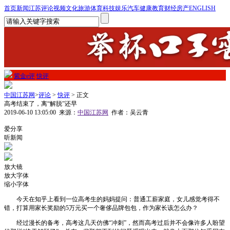
首页
新闻
江苏
评论
视频
文化
旅游
体育
科技
娱乐
汽车
健康
教育
财经
房产
ENGLISH
紫金e评
快评
中国江苏网
>
评论
>
快评
> 正文
高考结束了，离“解脱”还早
2019-06-10 13:05:00
来源：
中国江苏网
作者：吴云青
1
爱分享
听新闻
放大镜
放大字体
缩小字体
今天在知乎上看到一位高考生的妈妈提问：普通工薪家庭，女儿感觉考得不
错，打算用家长奖励的5万元买一个奢侈品牌包包，作为家长该怎么办？
经过漫长的备考，高考这几天仿佛“冲刺”，然而高考过后并不会像许多人盼望