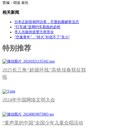
责编：胡波 崔欣
相关新闻
日本正副首相同访美，尽显奴颜媚骨丑态
“打车难”是网约车新政的必然
寻人岂能伪造警方悬赏令
“空巢青年”，“得大”补偿不了“失小”
特别推荐
2025长三角“超级环线”高铁挂春联征联
啦
2024年中国网络文明大会
“童声里的中国”全国少年儿童合唱活动