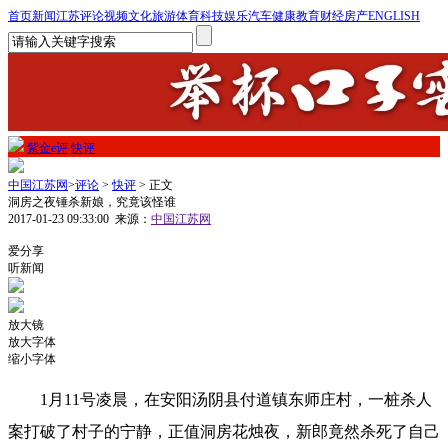
首页
新闻
江苏
评论
视频
文化
旅游
体育
科技
娱乐
汽车
健康
教育
财经
房产
ENGLISH
紫金e评
快评
中国江苏网
>
评论
>
快评
> 正文
洞房之夜锤杀新娘，究竟该怪谁
2017-01-23 09:33:00
来源：
中国江苏网
1
爱分享
听新闻
放大镜
放大字体
缩小字体
1月11号凌晨，在安阳汤阴县付道镇东师庄村，一桩杀人
案打破了村子的宁静，正值洞房花烛夜，新郎竟然杀死了自己