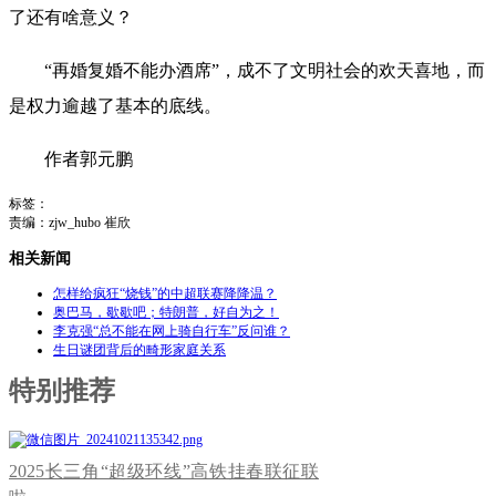
了还有啥意义？
“再婚复婚不能办酒席”，成不了文明社会的欢天喜地，而
是权力逾越了基本的底线。
作者郭元鹏
标签：
责编：zjw_hubo 崔欣
相关新闻
怎样给疯狂“烧钱”的中超联赛降降温？
奥巴马，歇歇吧；特朗普，好自为之！
李克强“总不能在网上骑自行车”反问谁？
生日谜团背后的畸形家庭关系
特别推荐
2025长三角“超级环线”高铁挂春联征联