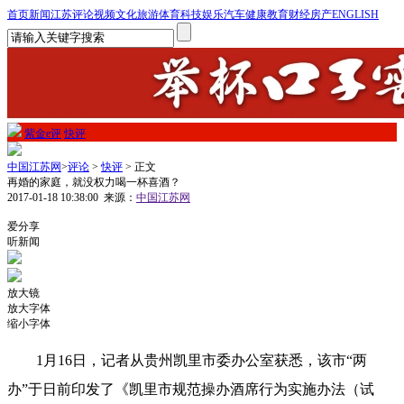
首页
新闻
江苏
评论
视频
文化
旅游
体育
科技
娱乐
汽车
健康
教育
财经
房产
ENGLISH
紫金e评
快评
中国江苏网
>
评论
>
快评
> 正文
再婚的家庭，就没权力喝一杯喜酒？
2017-01-18 10:38:00
来源：
中国江苏网
1
爱分享
听新闻
放大镜
放大字体
缩小字体
1
月
16
日
，记者从贵州凯里市委办公室获悉，该市“两
办”于日前印发了《凯里市规范操办酒席行为实施办法（试