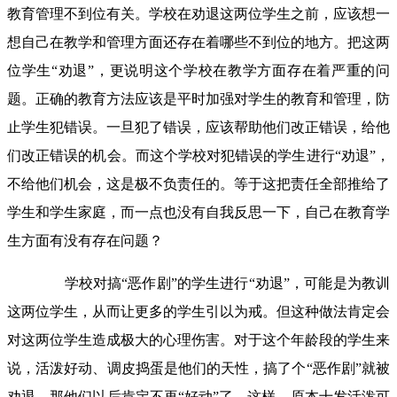
教育管理不到位有关。学校在劝退这两位学生之前，应该想一
想自己在教学和管理方面还存在着哪些不到位的地方
。
把这两
位学生
“劝退”，更说明这个学校在教学方面存在着严重的问
题。正确的教育方法应该是平时加强对学生的教育和管理，防
止学生犯错误。一旦犯了错误，应该帮助他们改正错误，给他
们改正错误的机会。而这个学校对犯错误的学生进行“劝退”，
不给他们机会，这是极不负责任的。等于这把
责任全部推给了
学生和学生家庭，而一点也没有自我反思一下，自己在教育学
生方面有没有存在问题
？
学校对搞
“恶作剧”的学生进行“劝退”
，
可能是为教训
这两位学生，从而让更多的学生引以为戒。
但这种做法肯定会
对这
两
位学生造成极大的心理伤害。对于
这个年龄段的
学生来
说，
活泼好动、调皮捣蛋是他们的天性，搞了个
“恶作剧”就被
劝退，那他们以后肯定不再“好动”了，这样，原本十发活泼可