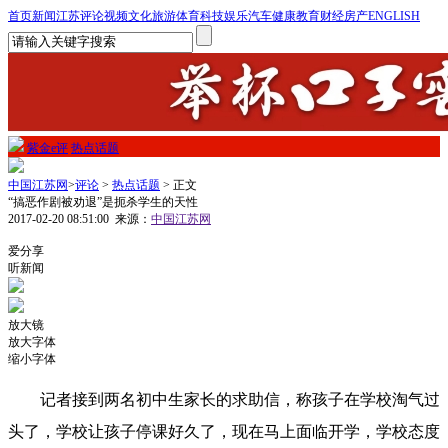
首页
新闻
江苏
评论
视频
文化
旅游
体育
科技
娱乐
汽车
健康
教育
财经
房产
ENGLISH
紫金e评
热点话题
中国江苏网
>
评论
>
热点话题
> 正文
“搞恶作剧被劝退”是扼杀学生的天性
2017-02-20 08:51:00
来源：
中国江苏网
1
爱分享
听新闻
放大镜
放大字体
缩小字体
记者
接到两名初中生家长的求助信，称孩子在学校淘气过
头了，学校让孩子停课好久了，现在马上面临开学，学校态度