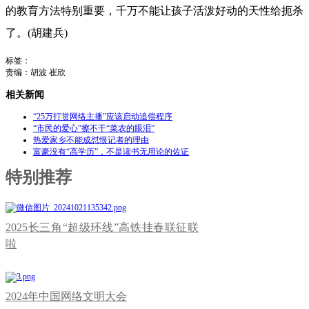
的教育方法特别重要，
千万不能让孩子活泼好动的天性给扼杀
了
。
(
胡建兵
)
标签：
责编：胡波 崔欣
相关新闻
“25万打赏网络主播”应该启动追偿程序
“市民的爱心”擦不干“菜农的眼泪”
热爱家乡不能成怼恨记者的理由
富豪没有“高学历”，不是读书无用论的佐证
特别推荐
2025长三角“超级环线”高铁挂春联征联
啦
2024年中国网络文明大会