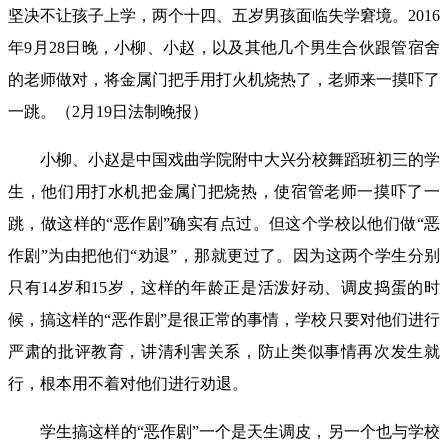
坚决不让孩子上学，两个十四、五岁男孩面临失学窘境
。
2016
年
9
月
28
日晚，小柳、小赵，以及其他几个男生合伙跟管宿舍
的老师做对，将金属门把手用打火机烧热了，老师来一摸吓了
一跳。
（
2
月
19
日
法制晚报
）
小柳、小赵
是
中国戏曲学院附中大兴分校舞蹈班初三
的学
生，他们用打水机把金属
门把
烧热，使宿管老师一摸吓了一
跳，做这样的
“恶作剧”确实有点过。但这个学校以他们做“恶
作剧”为由把他们“劝退”，那就更过了。因为
这两个学生分别
只有
14
岁和
15
岁，这样的年龄正是活泼好动、调皮捣蛋的时
候，
搞这样的
“恶作剧”是很正常的事情，学校只要对他们进行
严肃的批评教育，讲清利害关系，防止类似事情再次发生就
行，根本用不着对他们进行劝退。
学生
搞这样的
“恶作剧”一个是天生调皮，另一个也与学校