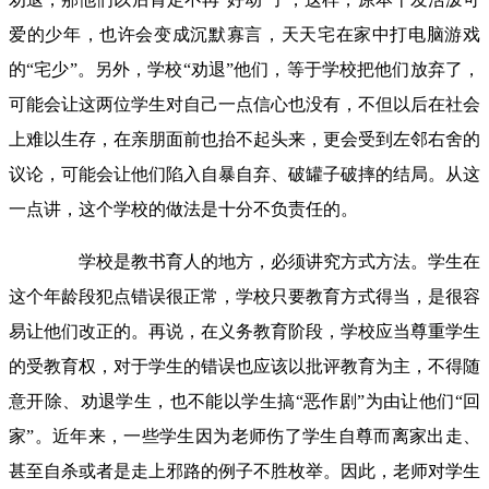
爱的少年，也许会变成沉默寡言，天天宅在家中打电脑游戏
的“宅少”。另外，学校“劝退”他们，等于学校把他们
放弃了，
可能会让这
两
位学生对自己一点信心也没有，不但以后
在社会
上难以生存，
在
亲朋面前也
抬不起头来，更会受到左邻右舍的
议论，
可能会让他们陷入
自暴自弃
、破罐子破摔的结局。从这
一点讲，这个学校的做法是十分不负责任的。
学校是教书育人的地方，必须讲究方式方法。
学生在
这个年龄段犯点错误很正常，学校只要教育方式得当，是很容
易让他们改正的。再说，
在义务教育阶段，学校应当尊重学生
的受教育权，对于学生的错误也应该以批评教育为主，不得随
意开除、劝退学生，也不能以
学生搞
“恶作剧”为由让他们“回
家”
。近年来，一些学生因为老师伤了学生自尊而离家出走、
甚至自杀或者是走上
邪
路的例子
不胜枚举
。因此，老师对学生