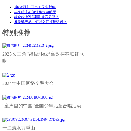
“年货列车”开出了民生新解
共享经济如何优雅走向明天
娃哈哈缴212项费 就不多吗？
推旅游产品，何以公开拒绝记者？
特别推荐
2025长三角“超级环线”高铁挂春联征联
啦
2024年中国网络文明大会
“童声里的中国”全国少年儿童合唱活动
一江清水万重山