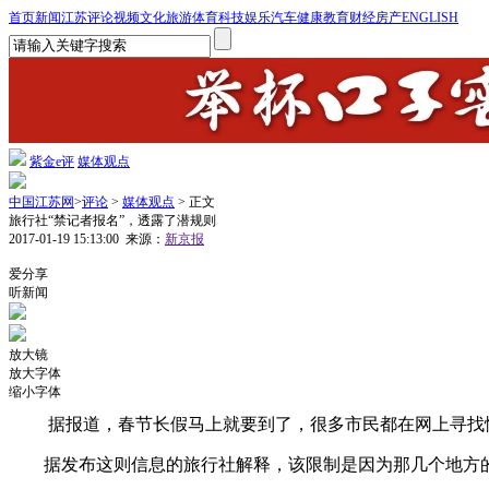
首页
新闻
江苏
评论
视频
文化
旅游
体育
科技
娱乐
汽车
健康
教育
财经
房产
ENGLISH
紫金e评
媒体观点
中国江苏网
>
评论
>
媒体观点
> 正文
旅行社“禁记者报名”，透露了潜规则
2017-01-19 15:13:00
来源：
新京报
1
爱分享
听新闻
放大镜
放大字体
缩小字体
据报道，春节长假马上就要到了，很多市民都在网上寻找
据发布这则信息的旅行社解释，该限制是因为那几个地方的