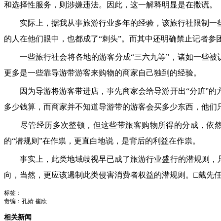
和选择性服务，则涉嫌违法。因此，这一解释明显是在撒谎。
实际上，据我从事旅游行业多年的经验，该旅行社限制一些
的人在他们眼中，也都成了“刺头”。而其中还明确禁止记者参
一些旅行社会将各地的游客分成“三六九等”，诸如一些被认
更多是一些靠导游带游客来购物的商家自己独到的经验。
因为导游将游客带进店，事先商家会给导游开出“分赃”的方
多少钱算，而商家并不知道导游带的游客会买多少东西，他们只
尽管经历多次整顿，但这些带旅客购物所得的分成，依然是
的“潜规则”在作祟，更直白地说，是背后的利益在作祟。
事实上，此类地域歧视早已成了旅游行业盛行的潜规则，只是
向，当然，更应该遏制此类侵害消费者权益的潜规则。□戴先
标签：
责编：孔婧 崔欣
相关新闻