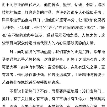
向不同行业的当代匠人。他们传承、坚守、钻研、创新，追求
技能的极致，打磨完美的作品。也许身边很多人心躁如汤煮，
津津乐道于热点与风口，但他们却坚守本分，让“匠物”化腐朽
为神奇。也因此，他们的“匠心”在时间的淬炼下坚定，“匠
魂”在不懈的攀爬中沉淀。通过展示器物之美、人性之美，这
些节目向观众传递出当代匠人的内心里那股沉静的力量。
对，面对蒸腾的市场热情，我们需要的正是沉静。常年遭
受冷遇的老手艺热起来，这真是好事。但热了之后怎么办，这
可是大事！如今有种现象：言必称匠心，实则有泛化之嫌，更
有甚者，借机炒作赚快钱。如若泛滥成灾，工匠精神与传统手
艺都将处在尴尬甚至被摧毁的边缘。
不是说非遗热门了不好，而是要辩证地看：冷门变热门，
挺好，有了关注度才有市场，有了市场才有生命力；升温莫高
温，冷静，不要心烦意乱、不要着急上火、不要神不守舍，越