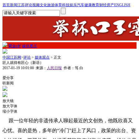
首页
新闻
江苏
评论
视频
文化
旅游
体育
科技
娱乐
汽车
健康
教育
财经
房产
ENGLISH
紫金e评
媒体观点
中国江苏网
>
评论
>
媒体观点
> 正文
匠人就得有匠心（新语）
2017-01-19 10:01:00
来源：
人民日报
作者：笃 白
1
爱分享
听新闻
放大镜
放大字体
缩小字体
跟一位年轻的非遗传承人聊起最近的文创热，他既欣喜又
心忧。喜的是热，多年的“冷门”赶上了风口，政策的出台、资