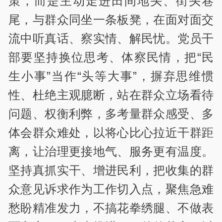
策，而是主动走进田间地头、街头巷
尾，与群众同坐一条板凳，在面对面交
流中听真话、察实情、解民忧。党员干
部要坚持换位思考、体察民情，把“民
生小事”当作“头等大事”，摒弃思维惯
性、杜绝主观臆断，站在群众立场看待
问题、权衡利弊，多考量群众感受、多
体会群众难处，以将心比心拉近干群距
离，让治理更接地气、服务更有温度。
坚持真抓实干、增进民利，把收集的群
众意见诉求作为工作切入点，聚焦急难
愁盼精准发力，不搞花拳绣腿、不做表