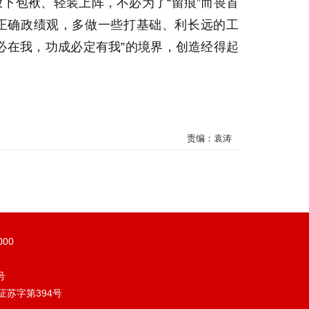
下包袱、轻装上阵，不必为了“留痕”而畏首
行正确政绩观，多做一些打基础、利长远的工
必在我，功成必定有我”的境界，创造经得起
责编：袁涛
000
号
苏字第394号