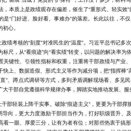
方把“留痕”当成了免责的“护身符”，工作没干多少，材料
做法，本质上是政绩观存在偏差，催生了“重形式、轻实效”
的是“门好进、脸好看、事难办”的落差。长此以往，不
的初心。
让政绩考核的“刻度”对准民生的“温度”。习近平总书记
为标尺，从“看痕迹”向“看实绩”转变，以问题的解决率
置关键性、引领性指标和权重，注重将干部政绩与产业
干快上、数据造假、形式主义等作为减分项，把“指挥棒”
两直”、蹲点式调研等方式，多到矛盾调解现场看、多见
广大干部自觉遵循科学规律办事，脚踏实地推动发展、服
让干部轻装上阵干实事。破除“痕迹主义”，更要为干部撑
鲜明导向，更大力度激励干部担当作为，打好职级晋升、及
高看一眼、厚爱三分，让有为者有位；对那些热衷于搞