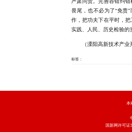
严肃问责。完善容错纠错
缩小字体
畏尾，也不必为了“免责
作，把功夫下在平时，把
实践、人民、历史检验的
（溧阳高新技术产业
标签：
本站
国新网许可证32