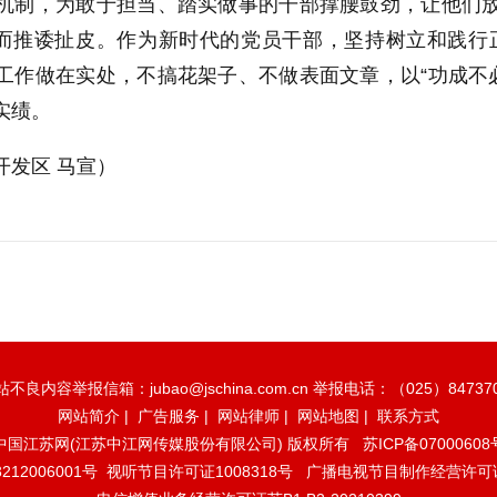
机制，为敢于担当、踏实做事的干部撑腰鼓劲，让他们放
”而推诿扯皮。作为新时代的党员干部，坚持树立和践
工作做在实处，不搞花架子、不做表面文章，以“功成不
实绩。
开发区 马宣）
不良内容举报信箱：jubao@jschina.com.cn 举报电话：（025）84737
网站简介
|
广告服务
|
网站律师
|
网站地图
|
联系方式
中国江苏网(江苏中江网传媒股份有限公司) 版权所有
苏ICP备07000608
12006001号
视听节目许可证1008318号
广播电视节目制作经营许可证