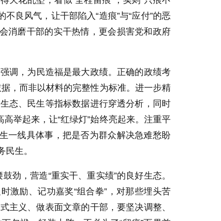
写得天花乱坠，看似“全程留痕”，实则“只痕不
的不良风气，让干部陷入“造痕”与“应付”的恶
仅会消磨干部的实干热情，更会损害党和政府
多次强调，为民造福是最大政绩。正确的政绩考
为依据，而非以材料的完整性为标准。进一步精
、生态、民生等指标数据进行穿透分析，同时
高高举起来，让“红绿灯”始终亮起来。注重平
民生一线具体事，把是否为群众解决急难愁盼
务民生。
腰鼓劲，营造“重实干、重实绩”的良好生态。
时激励、记功嘉奖“组合拳”，对那些埋头苦
形式主义、做表面文章的干部，要坚决调整、