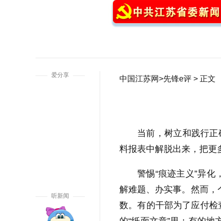
1
爱分享
中国江苏网
>
先锋e评
> 正文
当前，树立和践行正
料报表中解脱出来，把更
警惕“痕迹主义”异化
解难题、办实事。然而，
听新闻
数。有的干部为了应付检