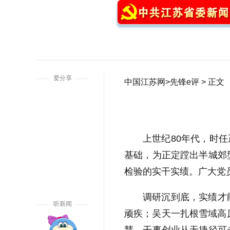
1
爱分享
中国江苏网
>
先锋e评
> 正文
上世纪80年代，时
基础，为正定蹚出半城郊
检验的实干实绩。广大党
调研沉到底，实绩才
听新闻
顽疾；吴天一扎根雪域高