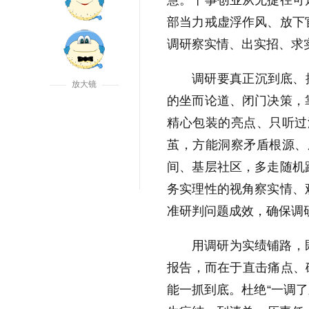
慧。干事创业从无捷径可
部当力戒虚浮作风、放下
调研察实情、出实招、求
调研要真正沉到底、
放大镜
的坐而论道、闭门决策，
精心包装的亮点、只听过
茧，方能洞察矛盾根源、
间、基层社区，多走随机
务实理性的视角察实情、
准研判问题成效，确保调
用调研为实绩铺路，
报告，而在于直击痛点、
放大字体
能一抓到底。杜绝“一调