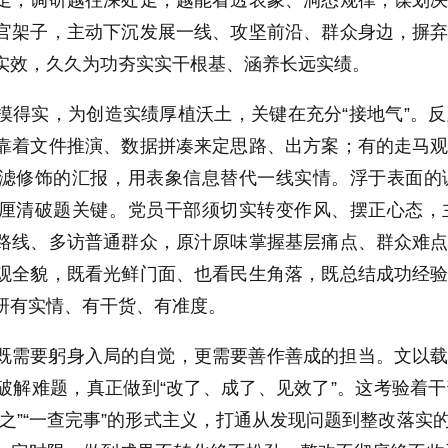
走，调研越往深处走，越能看透表象、洞悉规律，谋划
官架子，主动下沉发展一线、攻坚前沿、群众身边，摒
实效，久久为功夯实实干根基、涵养长远实绩。
摸得实，为创造实绩厚植沃土，关键在充分“接地气”。
靠着文件推演、数据拼凑来定思路、出方案；有的走马
滤修饰的汇报，用表象信息替代一线实情。浮于表面的
厘清破题关键。党员干部须切实转变作风、摆正心态，
路线、多访普通群众，原汁原味掌握基层痛点、群众难
观全貌，既看光鲜门面、也看民生角落，既总结成功经
研有实情、有干货、有准度。
既需要躬身入局的自觉，更需要善作善成的担当。文以
破解难题，真正做到“改了、成了、见效了”。这考验着
了之”“一查完事”的形式主义，打通从发现问题到整改落