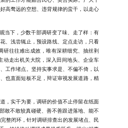
决策的工作才能贴合民心、契合实际。广大干
弃好高骛远的空想、违背规律的蛮干，以走心
反观当下，少数干部调研变了味、走了样：有
观花、浅尝辄止，预设路线、定点走访，只看
调研往往难出成效，唯有深耕细究、抽丝剥
主动走出机关大院，深入田间地头、企业车
点、工作堵点。坚持实事求是、不偏不倚，以
验、也直面短板不足，辩证审视发展道路，精
载道，实干为要，调研的价值不止停留在纸面
干部敢不敢较真碰硬、善不善跟进落地、能不
实的完整闭环，针对调研排查出的发展堵点、民