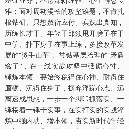
基础业务，不愿深耕细作、心生懈怠畏
难；面对周期漫长的攻坚难题，不肯扎
根钻研、只想敷衍应付。实践出真知，
历练长才干。年轻干部须甩开膀子在干
中学、扑下身子在事上练，多接改革发
展的“烫手山芋”、常钻基层治理的“矛盾
窝子”，在一线实战攻坚中砥砺心性、
锤炼本领。要始终稳得住心神、耐得住
磨砺、沉得住身子，摒弃浮躁心态、远
离速成思想，一步一个脚印抓落实、一
锤接着一锤干实事，在实打实的实践淬
炼中强内功、增本领，夯实新时代年轻