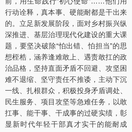
前，用生命践行“初心使命”……他们用
行动诠释，真本事、硬能耐都是干出来
的。立足新发展阶段，面对乡村振兴纵
深推进、基层治理现代化建设的重大课
题，要坚决破除“怕出错、怕担当”的思
想桎梏，涵养逢难敢上、遇责敢扛的政
治品格，坚持直面矛盾不回避、攻坚困
难不退缩、坚守责任不推诿，主动下沉
一线、扎根群众，积极投身矛盾调处、
民生服务、项目攻坚等急难任务，以敢
扛事、能干事、干成事的过硬实绩，彰
显新时代年轻干部真才实干的能耐成