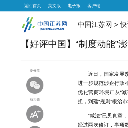
返回首页
英文版
电子报
客户端
中国江苏网
>
快
【好评中国】“制度动能”澎
1
爱分享
近日，国家发展改
进一步规范涉企行政
优化营商环境正从“减
放大镜
担，到建“规则”根治
“减法”已见真章
经过两次修订，事项数