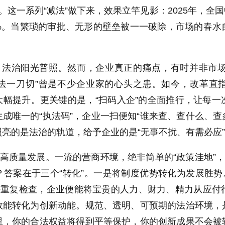
。这一系列“减法”做下来，效果立竿见影：2025年，全国
2%。当繁琐的审批、无形的壁垒被一一破除，市场的春
心，法治阳光普照。然而，企业真正的痛点，有时并非市
执法一刀切”曾是不少企业家的心头之患。如今，改革直
大幅提升。更关键的是，“扫码入企”的全面推行，让每
成唯一的“执法码”，企业一扫便知“谁来查、查什么、查
亮的是法治的轨道，给予企业的是“无事不扰、有需必应
能高质量发展。一流的营商环境，绝非简单的“政策洼地”
答案在于三个“转化”。一是将制度优势转化为发展胜势
多头重复检查，企业便能将宝贵的人力、财力、精力从应
效能转化为创新动能。规范、透明、可预期的法治环境，
里，你的合法权益将得到平等保护，你的创新成果不会被