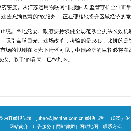
济密度。从江苏运用物联网“非接触式”监管守护企业正常
这些充满智慧的“软服务”，正在硬核地提升区域经济的
”无止境。各地党委、政府要持续健全规范涉企执法长效
品牌，吸引全球目光。这场改革，考验的是决心，比拼的
，当市场的规则在阳光下清晰可见，中国经济的巨轮必将
敢投、敢干”的春天，已经到来。
内容举报信箱：jubao@jschina.com.cn 举报电话：（025）847
网站简介
|
广告服务
|
网站律师
|
网站地图
|
联系方式