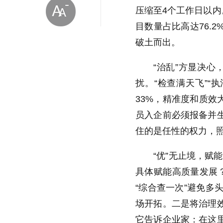
压缩至4个工作日以内
目数量占比高达76.
破土而出。
“治乱”方显决
扰。“检查满天飞”“
放大字体
33%，精准度和质效
员入企前必须报备并生
缩小字体
住的是任性的权力，照
“优”无止境，赋
具体赋能高质量发展？
“综合查一次”避免
场开拓。二是将治理
它告诉企业家：在这