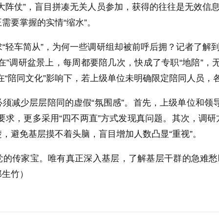
大阵仗”，盲目拼凑无关人员参加，获得的往往是无效信息
需要掌握的实情“缩水”。
轻车简从”，为何一些调研组却被前呼后拥？记者了解到
在”调研盆景上，每周都要陪几次，快成了专职“地陪”，
在“陪同文化”影响下，若上级单位未明确限定陪同人员，各
减少层层陪同的虚假“氛围感”。首先，上级单位和领导
要求，更多采用“四不两直”方式发现真问题。其次，调
，避免基层摸不着头脑，盲目增加人数凸显“重视”。
传家宝。唯有真正深入基层，了解基层干群的急难愁盼
郑生竹）