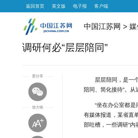
返回首页
英文版
电子报
客户端
中国江苏网
>
媒
调研何必“层层陪同”
1
爱分享
层层陪同，是一个典
陪同、简化接待”。从
“坐在办公室都是问
放大镜
有媒体报道，某省直单
部吐槽，一些调研“内