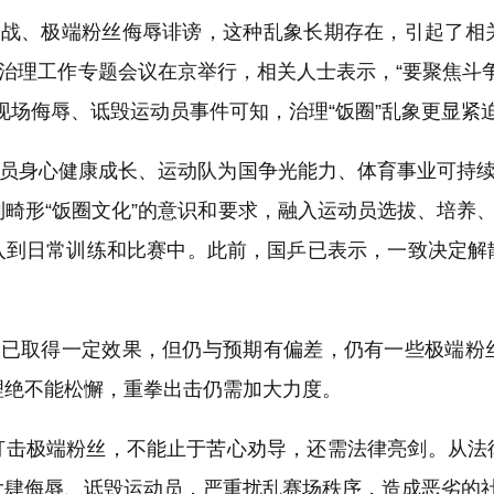
踩引战、极端粉丝侮辱诽谤，这种乱象长期存在，引起了
象治理工作专题会议在京举行，相关人士表示，“要聚焦斗
现场侮辱、诋毁运动员事件可知，治理“饭圈”乱象更显紧
动员身心健康成长、运动队为国争光能力、体育事业可持续
畸形“饭圈文化”的意识和要求，融入运动员选拔、培养、
入到日常训练和比赛中。此前，国乒已表示，一致决定解
象，已取得一定效果，但仍与预期有偏差，仍有一些极端
理绝不能松懈，重拳出击仍需加大力度。
打击极端粉丝，不能止于苦心劝导，还需法律亮剑。从法
大肆侮辱、诋毁运动员，严重扰乱赛场秩序，造成恶劣的