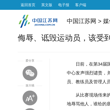
返回首页
英文版
电子报
客户端
中国江苏网
>
媒
侮辱、诋毁运动员，该受
1
爱分享
日前，在第34
中心发声强烈谴责，
员、教练员及管理人
放大镜
从比赛现场传来
地辱骂他人，谁给的底