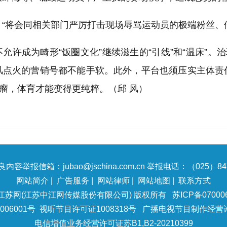
，“将会同相关部门严厉打击现场辱骂运动员的极端粉丝、
允许成为畸形“饭圈文化”继续滋生的“引线”和“温床”。
风点火的营销号都不能手软。此外，平台也须压实主体责
毒瘤，体育才能变得更纯粹。（邱 风）
内容举报信箱：jubao@jschina.com.cn 举报电话：（025）847
网站简介
|
广告服务
|
网站律师
|
网站地图
|
联系方式
江苏网(江苏中江网传媒股份有限公司) 版权所有
苏ICP备07000
06001号
视听节目许可证1008318号
广播电视节目制作经营许
电信增值业务经营许可证苏B1,B2-20210399