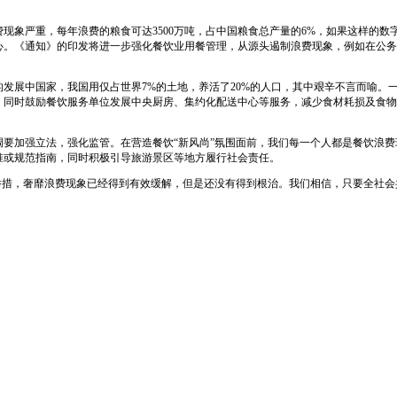
象严重，每年浪费的粮食可达3500万吨，占中国粮食总产量的6%，如果这样的数
。《通知》的印发将进一步强化餐饮业用餐管理，从源头遏制浪费现象，例如在公务用
发展中国家，我国用仅占世界7%的土地，养活了20%的人口，其中艰辛不言而喻。
同时鼓励餐饮服务单位发展中央厨房、集约化配送中心等服务，减少食材耗损及食物
要加强立法，强化监管。在营造餐饮“新风尚”氛围面前，我们每一个人都是餐饮浪费
准或规范指南，同时积极引导旅游景区等地方履行社会责任。
举措，奢靡浪费现象已经得到有效缓解，但是还没有得到根治。我们相信，只要全社