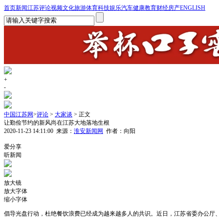
首页
新闻
江苏
评论
视频
文化
旅游
体育
科技
娱乐
汽车
健康
教育
财经
房产
ENGLISH
+
-
中国江苏网
>
评论
>
大家谈
> 正文
让勤俭节约的新风尚在江苏大地落地生根
2020-11-23 14:11:00
来源：
淮安新闻网
作者：向阳
1
爱分享
听新闻
放大镜
放大字体
缩小字体
倡导光盘行动，杜绝餐饮浪费已经成为越来越多人的共识。近日，江苏省委办公厅、