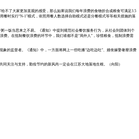
字给不了大家更加直观的感受，那么如果说我们每年浪费的食物折合成粮食可满足3.5
餐时实行“N-1”模式，依照用餐人数选择自助模式还是分餐模式等等相关措施的落
一粥一饭当思来之不易。《通知》中提到规范社会餐饮服务行为，从社会到团体到个
浪费。在抵制餐饮浪费的环节中，我们谁都不是“局外人”，珍惜粮食，抵制浪费需
现象的监督者。《通知》中，一方面将网上一些吃播“边吃边吐”、婚丧嫁娶奢靡浪费
会共同关注与支持，勤俭节约的新风尚一定会在江苏大地落地生根。（向阳）