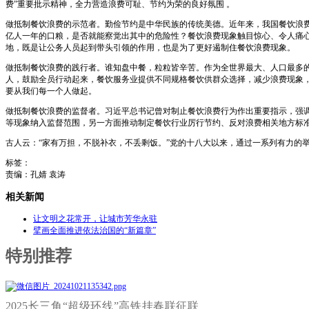
费”重要批示精神，全力营造浪费可耻、节约为荣的良好氛围 。
做抵制餐饮浪费的示范者。勤俭节约是中华民族的传统美德。近年来，我国餐饮浪费现
亿人一年的口粮，是否就能察觉出其中的危险性？餐饮浪费现象触目惊心、令人痛心
地，既是让公务人员起到带头引领的作用，也是为了更好遏制住餐饮浪费现象。
做抵制餐饮浪费的践行者。谁知盘中餐，粒粒皆辛苦。作为全世界最大、人口最多的
人，鼓励全员行动起来，餐饮服务业提供不同规格餐饮供群众选择，减少浪费现象，
要从我们每一个人做起。
做抵制餐饮浪费的监督者。习近平总书记曾对制止餐饮浪费行为作出重要指示，强调
等现象纳入监督范围，另一方面推动制定餐饮行业厉行节约、反对浪费相关地方标
古人云：“家有万担，不脱补衣，不丢剩饭。”党的十八大以来，通过一系列有力的
标签：
责编：孔婧 袁涛
相关新闻
让文明之花常开，让城市芳华永驻
擘画全面推进依法治国的“新篇章”
特别推荐
2025长三角“超级环线”高铁挂春联征联