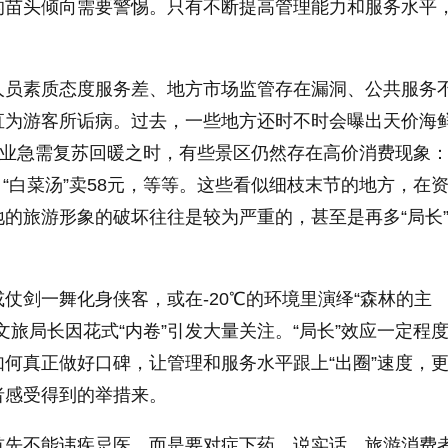
的苗头倾向需要警惕。只有不断提高管理能力和服务水平
人员素质态度服务差、地方市场监管存在漏洞、公共服务
直为游客所诟病。过去，一些地方还时不时会曝出天价海
旅业急需复苏回暖之时，有些景区仍然存在高价消费现象：
块、“白菜汤”卖58元，等等。这些看似细枝末节的地方，在
的旅游形象的破坏往往是较为严重的，甚至是再多“局长
仗剑一舞化身侠客，或在-20℃的环境里演绎“森林的主
文旅局长因花式“内卷”引发大量关注。“局长”效应一定程
何真正做好口碑，让管理和服务水平跟上“出圈”速度，
者感受得到的举措来。
首先不能讳疾忌医，而是要对症下药。说实话，旅游消费