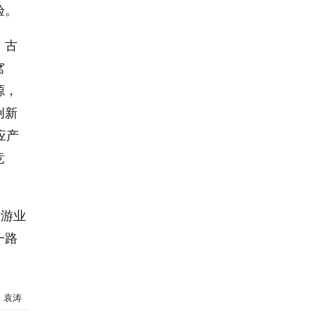
验。
。古
窝
源，
创新
应产
竞
旅游业
一路
：袁涛