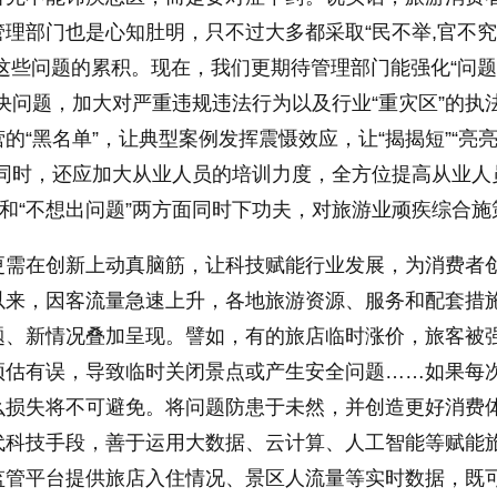
理部门也是心知肚明，只不过大多都采取“民不举,官不究
这些问题的累积。现在，我们更期待管理部门能强化“问
决问题，加大对严重违规违法行为以及行业“重灾区”的执
的“黑名单”，让典型案例发挥震慑效应，让“揭揭短”“亮
。同时，还应加大从业人员的培训力度，全方位提高从业人
”和“不想出问题”两方面同时下功夫，对旅游业顽疾综合施
更需在创新上动真脑筋，让科技赋能行业发展，为消费者
以来，因客流量急速上升，各地旅游资源、服务和配套措
题、新情况叠加呈现。譬如，有的旅店临时涨价，旅客被
预估有误，导致临时关闭景点或产生安全问题……如果每
么损失将不可避免。将问题防患于未然，并创造更好消费
代科技手段，善于运用大数据、云计算、人工智能等赋能
监管平台提供旅店入住情况、景区人流量等实时数据，既