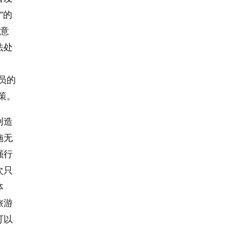
”的
题意
法处
亮
员的
策。
创造
施无
强行
次只
体
旅游
可以