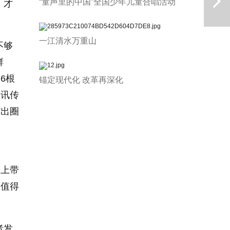
“童声里的中国”全国少年儿童合唱活动
，才
一江清水万重山
不够
鲜
6根
锚定现代化 改革再深化
资讯传
下一篇
”出圈
度上带
更值得
者发