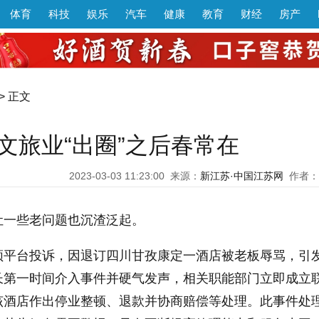
体育
科技
娱乐
汽车
健康
教育
财经
房产
> 正文
文旅业“出圈”之后春常在
2023-03-03 11:23:00
来源：
新江苏·中国江苏网
作者：
让一些老问题也沉渣泛起。
频平台投诉，因退订四川甘孜康定一酒店被老板辱骂，引
长第一时间介入事件并硬气发声，相关职能部门立即成立
该酒店作出停业整顿、退款并协商赔偿等处理。此事件处